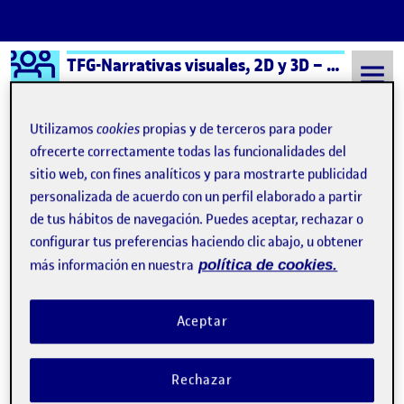
Logo Ágora
TFG-Narrativas visuales, 2D y 3D – Aula 1
Saltar al contenido
Utilizamos
cookies
propias y de terceros para poder
ofrecerte correctamente todas las funcionalidades del
sitio web, con fines analíticos y para mostrarte publicidad
Semestre 20232 - Aula 1
16 Junio, 2024
personalizada de acuerdo con un perfil elaborado a partir
16 Junio, 2024
de tus hábitos de navegación. Puedes aceptar, rechazar o
configurar tus preferencias haciendo clic abajo, u obtener
más información en nuestra
política de cookies.
Acheron Quest
Publicado por
Publicado por
Jose Soler Martinez
Visibilidad:
Fecha de publicación
16 junio, 2024 12:01 pm
en Acheron Quest
Pública
-
16 Jun 2024
-
comentario
Aceptar
Proyecto TFG «Acheron Quest» Introducción El increíble
desarrollo y proliferación de videojuegos en los últimos años ha
Rechazar
llevado a esta industria del entretenimiento ha desarrollar unas
mecánicas de producción y desarrollo muy cercanas a las de las