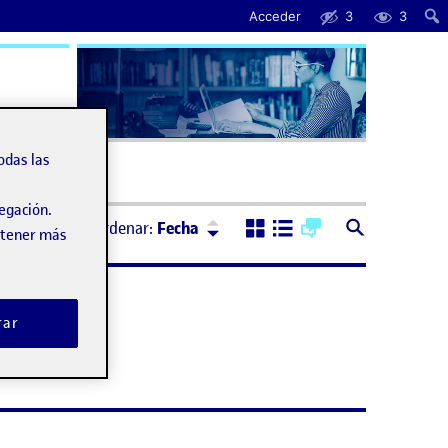
Acceder
3
3
uda
odas las
vegación.
Ordenar:
Descendente
Ordenar:
Fecha
obtener más
rar