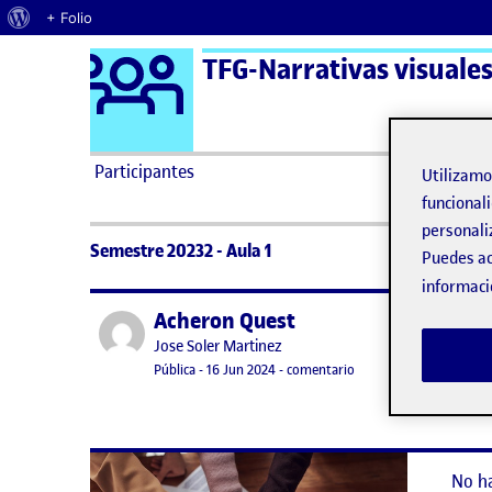
Acerca de WordPress
+ Folio
Logo Ágora
TFG-Narrativas visuales,
Saltar al contenido
Participantes
Utilizam
funcionali
personali
Semestre 20232 - Aula 1
Puedes ac
informaci
Acheron Quest
Publicado por
No h
Publicado por
Jose Soler Martinez
Lo si
Visibilidad:
Fecha de publicación
16 junio, 2024 12:01 pm
en Acheron Quest
Pública
-
16 Jun 2024
-
comentario
No h