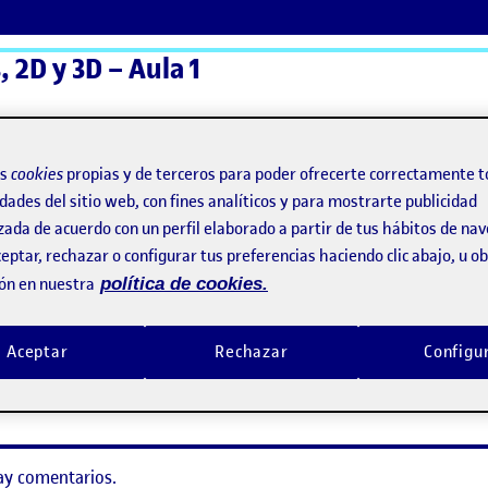
 2D y 3D – Aula 1
ActiFolios
Ay
os
cookies
propias y de terceros para poder ofrecerte correctamente t
dades del sitio web, con fines analíticos y para mostrarte publicidad
zada de acuerdo con un perfil elaborado a partir de tus hábitos de na
eptar, rechazar o configurar tus preferencias haciendo clic abajo, u 
ón en nuestra
política de cookies.
ay comentarios.
Aceptar
Rechazar
Configu
ento, debes estar
conectado
para publicar un comentario.
ay comentarios.