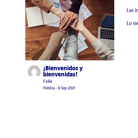
Las i
Lo si
¡Bienvenidos y
Publicado por
bienvenidas!
Publicado por
Folio
Visibilidad:
Fecha de publicación
15 septiembre, 2022 3:41 pm
Pública
-
8 Sep 2021