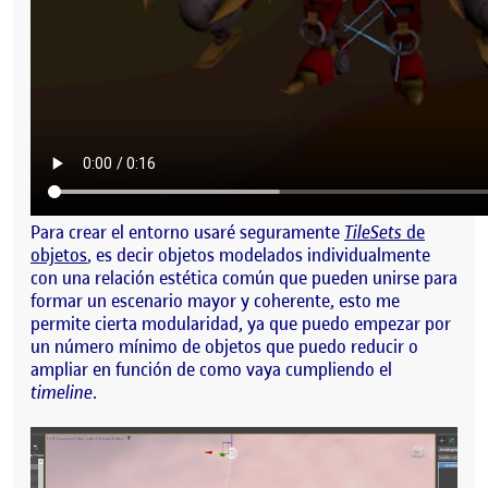
Para crear el entorno usaré seguramente
TileSets
de
objetos
, es decir objetos modelados individualmente
con una relación estética común que pueden unirse para
formar un escenario mayor y coherente, esto me
permite cierta modularidad, ya que puedo empezar por
un número mínimo de objetos que puedo reducir o
ampliar en función de como vaya cumpliendo el
timeline
.