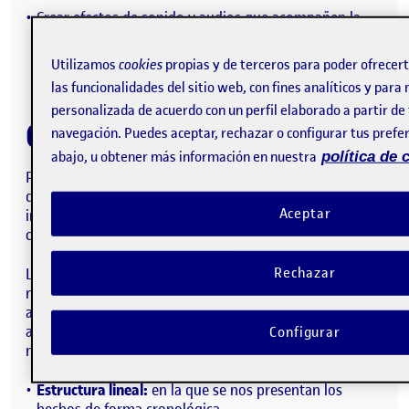
Crear efectos de sonido y audios que acompañen la
narrativa y aumenten la inmersión sensorial del
espectador.
Utilizamos
cookies
propias y de terceros para poder ofrecer
las funcionalidades del sitio web, con fines analíticos y para
personalizada de acuerdo con un perfil elaborado a partir de
Contenidos
navegación. Puedes aceptar, rechazar o configurar tus prefer
abajo, u obtener más información en nuestra
política de 
Por lo que respecta a la tipología del proyecto cabe
destacar y desarrollar ciertos puntos que pueden ser
Aceptar
interesantes, además que resultaran definitorios en
cierta medida del producto final que se quiere lograr.
Los cortos de animación 3D, en general siguen unas
Rechazar
normas narrativas muy similares en cuanto a concepto
a las producciones más tradicionales del ámbito de lo
audiovisual, es decir se estructuran de la misma
Configurar
manera:
Estructura lineal:
en la que se nos presentan los
hechos de forma cronológica.