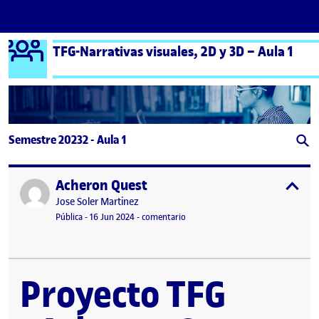
Logo Ágora
TFG-Narrativas visuales, 2D y 3D – Aula 1
Saltar al contenido
Semestre 20232 - Aula 1
Acheron Quest
Publicado por
expa
Publicado por
Jose Soler Martinez
Visibilidad:
Fecha de publicación
16 junio, 2024 12:01 pm
en Acheron Quest
Pública
-
16 Jun 2024
-
comentario
Proyecto TFG